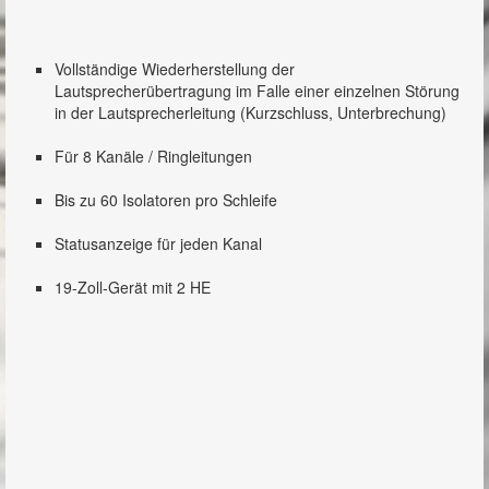
RM-300X
Vollständige Wiederherstellung der
RM-210F
Lautsprecherübertragung im Falle einer einzelnen Störung
in der Lautsprecherleitung (Kurzschluss, Unterbrechung)
Mischverstärker / Mixer
Für 8 Kanäle / Ringleitungen
IP-Audio
Bis zu 60 Isolatoren pro Schleife
Newsroom
Statusanzeige für jeden Kanal
Showroom
19-Zoll-Gerät mit 2 HE
Referenzen
Kontakt
Impressum