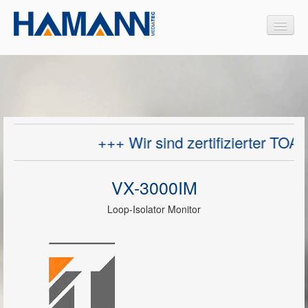
Produkte
Interaktive Medien
+++ Wir sind zertifizierter TOA 
Medienmöbel
Design Medienmöbel
VX-3000IM
Projektoren
Loop-Isolator Monitor
Videokonferenzsysteme
Dokumentenkameras
Sprachalarmierungssysteme