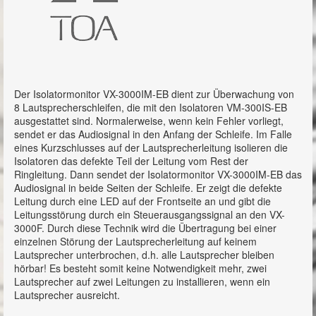
VM-3000 Serie
VX-3000 Serie
VX-3004F
VX-3008F
Der Isolatormonitor VX-3000IM-EB dient zur Überwachung von
8 Lautsprecherschleifen, die mit den Isolatoren VM-300IS-EB
VX-3016F
ausgestattet sind. Normalerweise, wenn kein Fehler vorliegt,
sendet er das Audiosignal in den Anfang der Schleife. Im Falle
VX-3308WM
eines Kurzschlusses auf der Lautsprecherleitung isolieren die
Isolatoren das defekte Teil der Leitung vom Rest der
Ringleitung. Dann sendet der Isolatormonitor VX-3000IM-EB das
VX-3000PM
Audiosignal in beide Seiten der Schleife. Er zeigt die defekte
Leitung durch eine LED auf der Frontseite an und gibt die
VX-3000CT
Leitungsstörung durch ein Steuerausgangssignal an den VX-
3000F. Durch diese Technik wird die Übertragung bei einer
VX-3000DS
einzelnen Störung der Lautsprecherleitung auf keinem
Lautsprecher unterbrochen, d.h. alle Lautsprecher bleiben
VX-3000IM
hörbar! Es besteht somit keine Notwendigkeit mehr, zwei
Lautsprecher auf zwei Leitungen zu installieren, wenn ein
RM-200SF
Lautsprecher ausreicht.
RM-320F