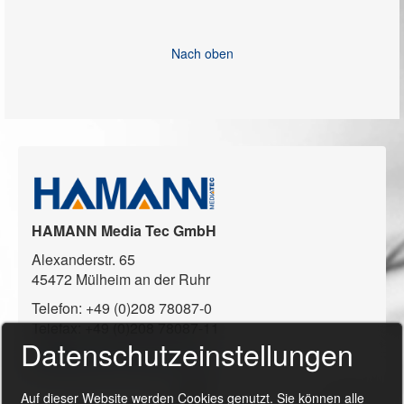
Nach oben
HAMANN Media Tec GmbH
Alexanderstr. 65
45472 Mülheim an der Ruhr
Telefon: +49 (0)208 78087-0
Telefax: +49 (0)208 78087-11
Datenschutzeinstellungen
info@hamann-media-tec.de
Auf dieser Website werden Cookies genutzt. Sie können alle