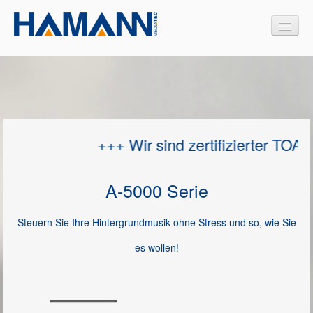
Produkte
Interaktive Medien
+++ Wir sind zertifizierter TOA S
Medienmöbel
Design Medienmöbel
A-5000 Serie
Projektoren
Steuern Sie Ihre Hintergrundmusik ohne Stress und so, wie Sie
Videokonferenzsysteme
es wollen!
Dokumentenkameras
Sprachalarmierungssysteme