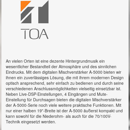
Mischverstärker / Mixer
A-2000D-Serie
M-9000-Serie
A-3200DZ Serie
A-3500D Serie
A-3600D Serie
An vielen Orten ist eine dezente Hintergrundmusik ein
wesentlicher Bestandteil der Atmosphäre und des sinnlichen
MX-6224D
Eindrucks. Mit dem digitalen Mischverstärker A-5000 bieten wir
ihnen ein zuverlässiges Lösung, die mit ihrem modernen Design
optisch ansprechend, sehr einfach zu bedienen und durch seine
A-5000 Serie
verschiedenen Anschlussmöglichkeiten vielseitig einsetzbar ist.
Neben Live-DSP-Einstellungen, 4 Eingängen und Mute-
A-5006
Einstellung für Durchsagen bieten die digitalen Mischverstärker
der A-5000-Serie noch viele weitere praktische Funktionen. Mit
A-5012
nur einer halben 19"-Breite ist der A-5000 äußerst kompakt und
kann sowohl für die Niederohm- als auch für die 70/100V-
MA-725F-EB
Technik eingesetzt werden.
IP-Audio