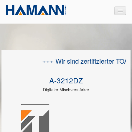
Produkte
Interaktive Medien
+++ Wir sind zertifizierter TOA 
Medienmöbel
Design Medienmöbel
A-3212DZ
Projektoren
Digitaler Mischverstärker
Videokonferenzsysteme
Dokumentenkameras
Sprachalarmierungssysteme