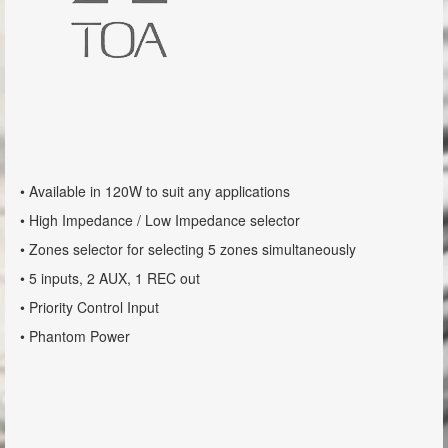
Mischverstärker / Mixer
A-2000D-Serie
M-9000-Serie
A-3200DZ Serie
A-3212DZ
• Available in 120W to suit any applications
A-3248DZ
• High Impedance / Low Impedance selector
A-3224DZ
• Zones selector for selecting 5 zones simultaneously
• 5 inputs, 2 AUX, 1 REC out
A-3500D Serie
• Priority Control Input
A-3600D Serie
• Phantom Power
MX-6224D
A-5000 Serie
MA-725F-EB