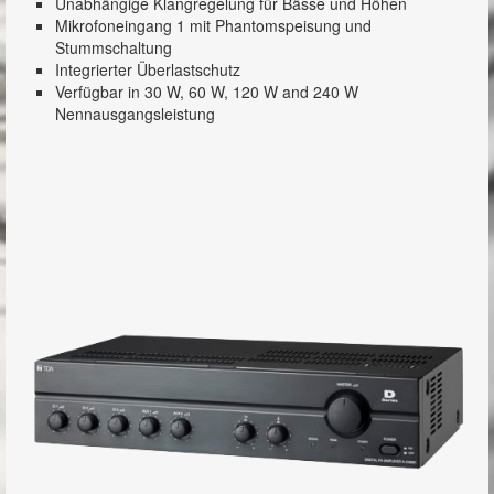
Unabhängige Klangregelung für Bässe und Höhen
Mikrofoneingang 1 mit Phantomspeisung und
A-3500D Serie
Stummschaltung
Integrierter Überlastschutz
A-3600D Serie
Verfügbar in 30 W, 60 W, 120 W and 240 W
Nennausgangsleistung
MX-6224D
A-5000 Serie
MA-725F-EB
IP-Audio
Newsroom
Showroom
Referenzen
Kontakt
Impressum