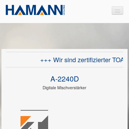
Produkte
Interaktive Medien
+++ Wir sind zertifizierter TOA S
Medienmöbel
Design Medienmöbel
A-2240D
Projektoren
Digitale Mischverstärker
Videokonferenzsysteme
Dokumentenkameras
Sprachalarmierungssysteme