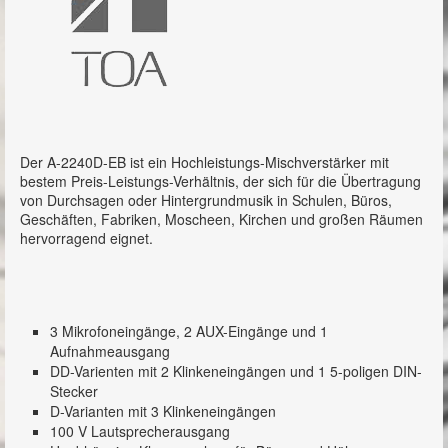
Mischverstärker / Mixer
A-2000D-Serie
A-2240DD
A-2030D
Der A-2240D-EB ist ein Hochleistungs-Mischverstärker mit
A-2240D
bestem Preis-Leistungs-Verhältnis, der sich für die Übertragung
von Durchsagen oder Hintergrundmusik in Schulen, Büros,
A-2120DD
Geschäften, Fabriken, Moscheen, Kirchen und großen Räumen
hervorragend eignet.
A-2060DD
A-2060D
A-2030DD
3 Mikrofoneingänge, 2 AUX-Eingänge und 1
Aufnahmeausgang
A-2120D
DD-Varienten mit 2 Klinkeneingängen und 1 5-poligen DIN-
Stecker
M-9000-Serie
D-Varianten mit 3 Klinkeneingängen
100 V Lautsprecherausgang
A-3200DZ Serie