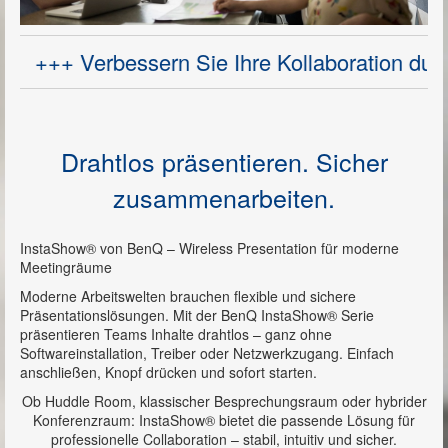
Projektoren
Videokonferenzsysteme
+++ Verbessern Sie Ihre Kollaboration durch u
Dokumentenkameras
Sprachalarmierungssysteme
Drahtlos präsentieren. Sicher
Mischverstärker / Mixer
zusammenarbeiten.
IP-Audio
Newsroom
InstaShow® von BenQ – Wireless Presentation für moderne
Meetingräume
Showroom
Moderne Arbeitswelten brauchen flexible und sichere
Referenzen
Präsentationslösungen. Mit der BenQ InstaShow® Serie
präsentieren Teams Inhalte drahtlos – ganz ohne
Kontakt
Softwareinstallation, Treiber oder Netzwerkzugang. Einfach
anschließen, Knopf drücken und sofort starten.
Impressum
Ob Huddle Room, klassischer Besprechungsraum oder hybrider
Konferenzraum: InstaShow® bietet die passende Lösung für
professionelle Collaboration – stabil, intuitiv und sicher.