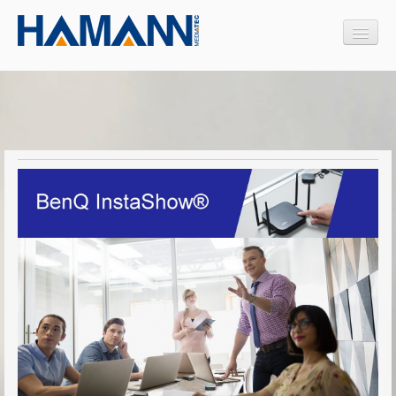
Produkte
Interaktive Medien
Legamaster
Wireless Übertragungssysteme
BenQ InstaShow®
BARCO ClickShare
Medienmöbel
Design Medienmöbel