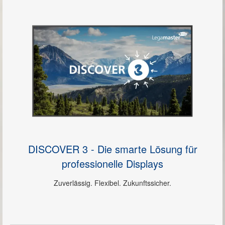
Wireless Übertragungssysteme
Medienmöbel
Design Medienmöbel
Projektoren
Videokonferenzsysteme
Dokumentenkameras
Sprachalarmierungssysteme
Mischverstärker / Mixer
DISCOVER 3 - Die smarte Lösung für
professionelle Displays
IP-Audio
Newsroom
Zuverlässig. Flexibel. Zukunftssicher.
Showroom
Referenzen