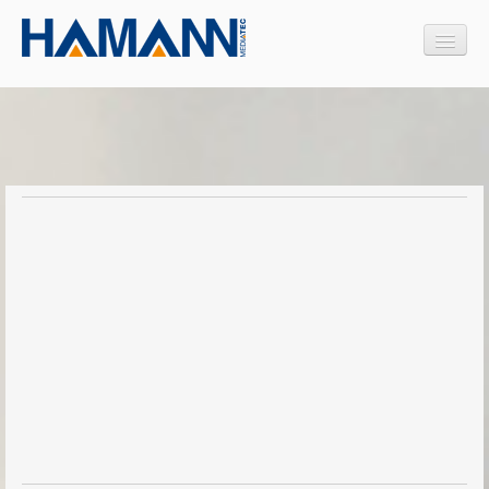
Produkte
Interaktive Medien
Legamaster
Touchscreens
Displays
Discover 3
Zubehör & EDV
Montagelösungen